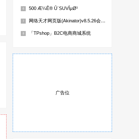
500 Æ¼Ê® Û´SUVÎµØ¹
网络天才网页版(Akinator)v8.5.26会员无限
「TPshop」B2C电商商城系统
广告位