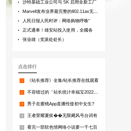
沙特基础工业公司与 SK 启用全新工厂
Marvell发布业界最完整的802.11ax无线产
人民日报人民时评：网络购物呼唤“
正式通車！雄安站投入使用，全國各
张业雄（党派处处长）
点击排行
《站长推荐》全集/站长推荐在线观看
不容错过的「站长统计幸福宝2022年排
男子在蜜桃App直播性侵初中女生?
王者荣耀夏侯��无限飓风号台词有
看完一部软色情网络小说要一千七百