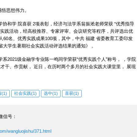
感悟思想伟力。
协和学 院喜获 2项表彰，经济与法学系翁振淞老师荣获 “优秀指导
会实践活动，经高校推荐、专家评审、会议研究等程序，共评选出优
人60名、优秀实践成果100项，其中，中共 福建 省委教育工委印发
省
大学生
暑期社会实践活动评选结果的通知》 。
系2021级金融学专业陈一鸣同学荣获“优秀实践个人”称号， ，
学院
、长才干、作贡献， 近日，在历时两个多月的社会实践大课堂里， 展现
(1)
社会实践(1)
选中(1)
喜获(1)
微信号：
com/wangluojishu/371.html