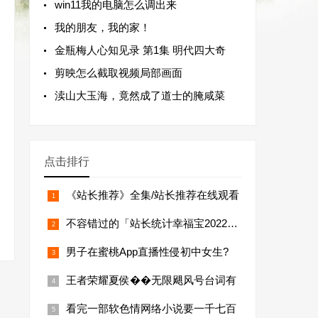
win11我的电脑怎么调出来
我的朋友，我的家！
金瓶梅人心知见录 第1集 明代四大奇
剪映怎么截取视频局部画面
渎山大玉海，竟然成了道士的腌咸菜
点击排行
《站长推荐》全集/站长推荐在线观看
不容错过的「站长统计幸福宝2022年排
男子在蜜桃App直播性侵初中女生?
王者荣耀夏侯��无限飓风号台词有
看完一部软色情网络小说要一千七百