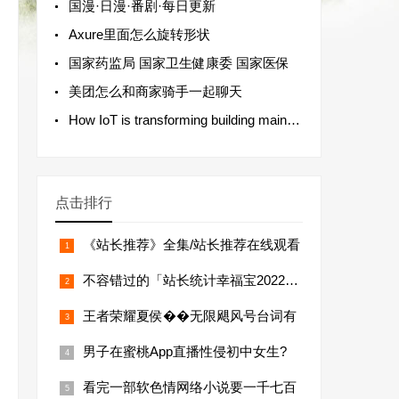
国漫·日漫·番剧·每日更新
Axure里面怎么旋转形状
国家药监局 国家卫生健康委 国家医保
美团怎么和商家骑手一起聊天
How IoT is transforming building maintenance
点击排行
《站长推荐》全集/站长推荐在线观看
不容错过的「站长统计幸福宝2022年排
王者荣耀夏侯��无限飓风号台词有
男子在蜜桃App直播性侵初中女生?
看完一部软色情网络小说要一千七百