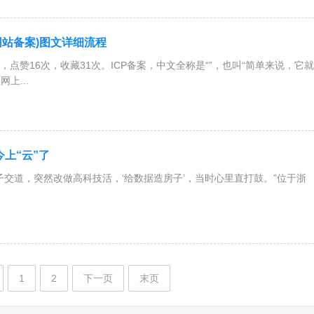
网站备案)图文详细流程
次，点赞16次，收藏31次。ICP备案，中文全称是“”，也叫“简单来说，它就
上...
今上“云”了
子交道，突然改做高科技活，‘给数据造房子’，当时心里直打鼓。”位于浙
1
2
下一页
末页