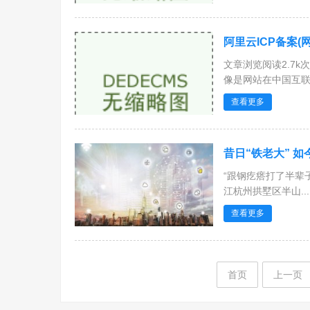
阿里云ICP备案(
文章浏览阅读2.7k
像是网站在中国互联网
查看更多
昔日“铁老大” 如
“跟钢疙瘩打了半辈
江杭州拱墅区半山...
查看更多
首页
上一页